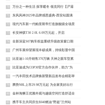
万分之一种生活 探享暖冬 领克同行【浐灞
70
领克中
东风风神2025年品牌感恩盛典-西安站圆满
71
落幕
现代汽车新一代帕里斯帝打造旗舰级全场景
72
家庭出行
长安神骐T30 2.0L 6.09万元起，开启
73
全新深蓝S07购车权益重磅升级政策窗口期
74
抢占智
广州车展仰望展现丰硕成果，持续彰显中国
75
豪华品牌
比亚迪1-10月销售370万辆 天神之眼车型累
76
比亚迪成为COP30官方合作伙伴，助力“为
77
地球
一汽丰田技术品牌焕新暨新品发布会精彩举
78
行
腾势N8L上市29.98万元起 为全家美好出行
79
金杯海狮王优雅外观与越级空间打造舒适全
80
能商务舱
携手车主共同庆生BJ40燃油“野超”兰州站
81