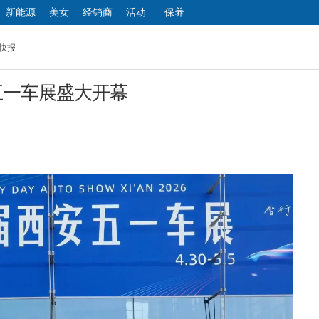
新能源
美女
经销商
活动
保养
汽车
快报
五一车展盛大开幕