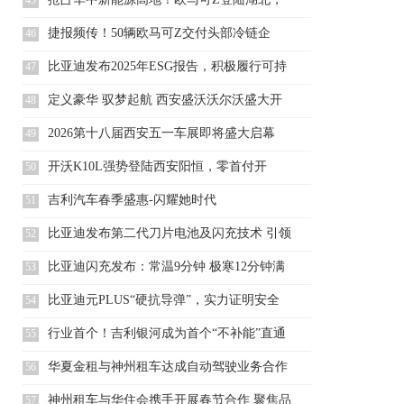
45
助推长江
捷报频传！50辆欧马可Z交付头部冷链企
46
业，赋能
比亚迪发布2025年ESG报告，积极履行可持
47
续
定义豪华 驭梦起航 西安盛沃沃尔沃盛大开
48
业
2026第十八届西安五一车展即将盛大启幕
49
开沃K10L强势登陆西安阳恒，零首付开
50
走，租期
吉利汽车春季盛惠-闪耀她时代
51
比亚迪发布第二代刀片电池及闪充技术 引领
52
新能源
比亚迪闪充发布：常温9分钟 极寒12分钟满
53
电
比亚迪元PLUS“硬抗导弹”，实力证明安全
54
性首
行业首个！吉利银河成为首个“不补能”直通
55
北冰洋
华夏金租与神州租车达成自动驾驶业务合作
56
协议 赋
神州租车与华住会携手开展春节合作 聚焦品
57