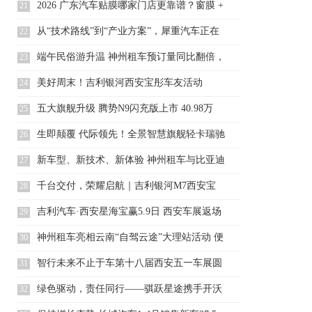
2026 广东汽车贴膜哪家门店更靠谱？窗膜 +
21
从“技术路线”到“产业方案”，犀重汽车正在
22
定义
端午民俗游升温 神州租车预订量同比翻倍，
23
跨城自
美好周末！吉利银河西安宝彤车友活动
24
五大旗舰升级 腾势N9闪充版上市 40.98万
25
生即颠覆 代际领先！全景智慧旗舰轻卡瑞驰
26
C9正
新车型、新技术、新体验 神州租车与比亚迪
27
共推新
千台交付，荣耀启航｜吉利银河M7西安宝
28
彤店千台
吉利汽车·西安星海宝赢5.9日 西安车展返场
29
团
神州租车亮相云南“自驾云途”大理站活动 便
30
捷租
智行未来不止于车第十八届西安五一车展圆
31
满落幕
绿色驱动，责任同行——骐跃星途携手开沃
32
新能源践