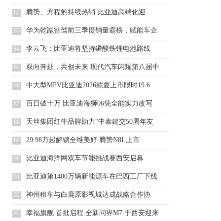
腾势、方程豹持续热销 比亚迪高端化迎
82
来“加速
华为乾崑智驾前三季度销量霸榜，赋能车企
83
实现共赢
李云飞：比亚迪将坚持磷酸铁锂电池路线
84
双向奔赴，共创未来 现代汽车闪耀第八届中
85
国国际
中大型MPV比亚迪2026款夏上市限时19.6
86
百日破十万 比亚迪海狮06凭全能实力改写
87
SUV
天丝集团红牛品牌助力“中泰建交50周年友
88
谊之旅
29.98万起解锁全维美好 腾势N8L上市
89
比亚迪海洋网双车节能挑战赛西安启幕
90
比亚迪第1400万辆新能源车在巴西工厂下线
91
神州租车与白鹿原影视城达成战略合作协
92
议，共创“
幸福旗舰 首批启程 全新问界M7 于西安迎来
93