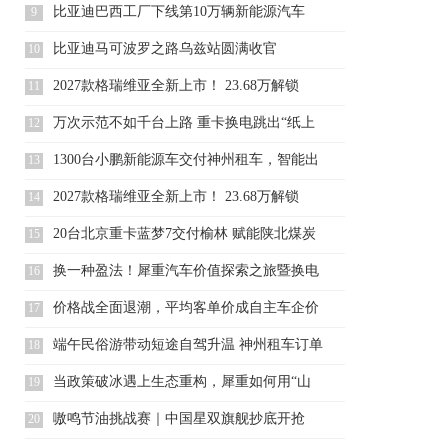
比亚迪巴西工厂下线第10万辆新能源汽车
9
比亚迪马可波罗之路乌兹站圆满收官
10
2027款格瑞维亚全新上市！ 23.68万解锁
11
万次示范不如千台上路 重卡换电跳出“纸上
12
规模化
1300台小鹏新能源车交付神州租车，智能出
13
行体
2027款格瑞维亚全新上市！ 23.68万解锁
14
20台北京重卡蓝梦7交付榆林 赋能陕北煤炭
15
运输
换一种盈法！犀重汽车价值探索之旅暨换电
16
中国行·
价格战全面退潮，平均客单价成自主车企价
17
值竞争新
端午民俗游带动短途自驾升温 神州租车订单
18
同比增
当政策破冰遇上生态重构，犀重如何用“山
19
西答案”
嗷鸣节油挑战赛｜中国星双旗舰抄底开抢
20