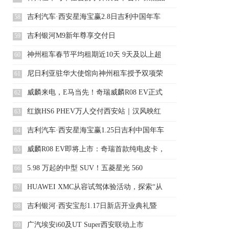
质出行
吉利汽车·西安星海宝赢2.8日吉利中国年车
58
展活
吉利银河M9新年尊享交付日
59
神州租车春节平均租期近10天 9天及以上超
60
长订
尼日利亚驻华大使馆向神州租车授予双项荣
61
誉 中尼
威麟来电，E马当先！奇瑞威麟R08 EV正式
62
上
红旗HS6 PHEV万人交付西安站｜汉风映红
63
旗
吉利汽车·西安星海宝赢1.25日吉利中国年车
64
展
威麟R08 EV即将上市：奇瑞首款纯电皮卡，
65
硬
5.98 万起的中型 SUV！五菱星光 560
66
HUAWEI XMC从容试驾体验活动，探索“从
67
吉利银河·西安宝彤1.17日新店开业典礼暨
68
M9
广汽埃安i60及UT Super西安联动上市
69