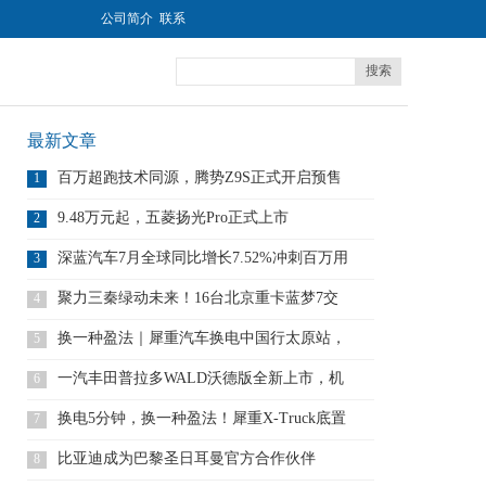
公司简介
联系
搜索
最新文章
百万超跑技术同源，腾势Z9S正式开启预售
1
9.48万元起，五菱扬光Pro正式上市
2
深蓝汽车7月全球同比增长7.52%冲刺百万用
3
户
聚力三秦绿动未来！16台北京重卡蓝梦7交
4
付 赋
换一种盈法｜犀重汽车换电中国行太原站，
5
打造底置
一汽丰田普拉多WALD沃德版全新上市，机
6
甲风格
换电5分钟，换一种盈法！犀重X-Truck底置
7
比亚迪成为巴黎圣日耳曼官方合作伙伴
8