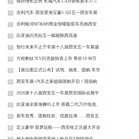
保持增长态势 长城汽车1-4月销售新车37.5
33
吉利汽车·西安星海宝赢5.3日五一西安车展
34
星
吉利银河M7&M9黑金智曜版双车亮相西安
35
五一车
比亚迪闪充站五一赋能陕西高速
36
智行未来不止于车第十八届西安五一车展盛
37
大开幕
方程豹钛7EV闪充版惊喜上市 售价19.98万
38
【展位图正式公布】试驾、抽奖、团购 车市
39
狂欢即
西安车展×汽车之家超级团购开启！现场购
40
车凭这个
2026第十八届西安五一车展西安国际会展中
41
心盛
比亚迪全新海狮05上市 搭载二代刀片电池、
42
闪充
新车首秀、团购狂欢、优惠拉满……西安五
43
一车展王
定义豪华 驭梦起航——西安桂之沃盛大开业
44
抢占华中新能源高地！欧马可Z登陆湖北，