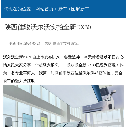
您现在的位置：
网站首页
>
新车
>
图解新车
陕西佳骏沃尔沃实拍全新EX30
更新时间: 2024-05-24 来源: 陕西车市网 编辑:
沃尔沃全新EX30自上市发布以来，备受追捧，今天带着激动不已的心
情来跟大家分享一个超级大消息——沃尔沃全新EX30已经到店啦！作
为一名专业车评人，我第一时间前来陕西佳骏沃尔沃4S店体验，完全
被它的魅力所征服！