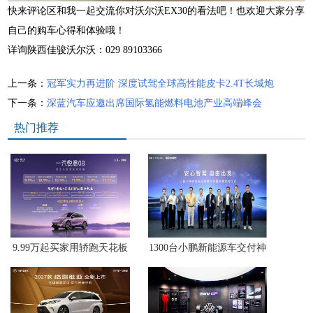
快来评论区和我一起交流你对沃尔沃EX30的看法吧！也欢迎大家分享
自己的购车心得和体验哦！
详询陕西佳骏沃尔沃：029 89103366
上一条：
冠军实力再进阶 深度试驾全球高性能皮卡2.4T长城炮
下一条：
深蓝汽车应邀出席国际氢能燃料电池产业高端峰会
热门推荐
9.99万起买家用轿跑天花板
1300台小鹏新能源车交付神
中国一汽悦意08西北区上市
州租车，智能出行体验驶入
暑期自驾场景