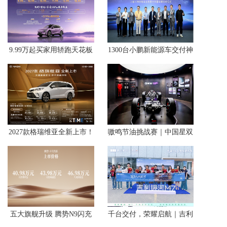
9.99万起买家用轿跑天花板
1300台小鹏新能源车交付神
中国一汽悦意08西北区上市
州租车，智能出行体验驶入
暑期自驾场景
2027款格瑞维亚全新上市！
嗷鸣节油挑战赛｜中国星双
23.68万解锁百万级移动座
旗舰抄底开抢
舱
五大旗舰升级 腾势N9闪充
千台交付，荣耀启航｜吉利
版上市 40.98万元起
银河M7西安宝彤店千台交