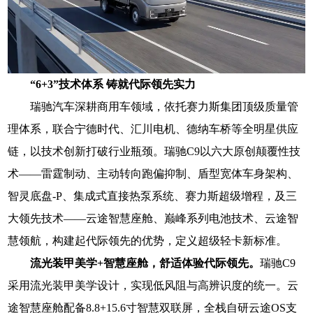
“6+3”技术体系 铸就代际领先实力
瑞驰汽车深耕商用车领域，依托赛力斯集团顶级质量管
理体系，联合宁德时代、汇川电机、德纳车桥等全明星供应
链，以技术创新打破行业瓶颈。瑞驰C9以六大原创颠覆性技
术——雷霆制动、主动转向跑偏抑制、盾型宽体车身架构、
智灵底盘-P、集成式直接热泵系统、赛力斯超级增程，及三
大领先技术——云途智慧座舱、巅峰系列电池技术、云途智
慧领航，构建起代际领先的优势，定义超级轻卡新标准。
流光装甲美学+智慧座舱，舒适体验代际领先。
瑞驰C9
采用流光装甲美学设计，实现低风阻与高辨识度的统一。云
途智慧座舱配备8.8+15.6寸智慧双联屏，全栈自研云途OS支