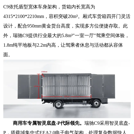
C9依托盾型宽体车身架构，货箱内长宽高为
4315*2100*2210mm，容积突破20m³。厢式车货箱四开门灵活
设计，配合950mm黄金货台高度，实现多方位便捷存取。此
外，瑞驰C9提供行业最大的5.8m³"一室一厅"驾乘空间体验，
1.8m纯平地板与2.2m内高，让驾乘者休息与活动都从容体
面。
商用车专属智灵底盘-P代际领先。
瑞驰C9采用智灵底盘-
P，搭载域集中式EEA2.0电子电气架构，处理复杂数据快人