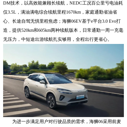
DM技术，以高效能兼顾长续航，NEDC工况百公里亏电油耗
仅3.5L，满油满电综合续航里程1670km，家庭通勤省油省
心、长途自驾无惧里程焦虑；海狮06EV基于e平台3.0 Evo打
造，提供520km和605km两种续航版本，日常通勤一周一充毫
无压力，中短途出游续航扎实够用，全程出行更省心。
为进一步满足用户对行驶品质的需求，海狮06采用前麦