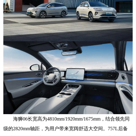
海狮06长宽高为4810mm/1920mm/1675mm，结合领先同
级的2820mm轴距，为用户带来宽阔舒适大空间。757L后备