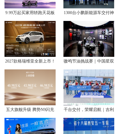
9.99万起买家用轿跑天花板
1300台小鹏新能源车交付神
中国一汽悦意08西北区上市
州租车，智能出行体验驶入
暑期自驾场景
2027款格瑞维亚全新上市！
嗷鸣节油挑战赛｜中国星双
23.68万解锁百万级移动座
旗舰抄底开抢
舱
五大旗舰升级 腾势N9闪充
千台交付，荣耀启航｜吉利
版上市 40.98万元起
银河M7西安宝彤店千台交
付盛典圆满落幕