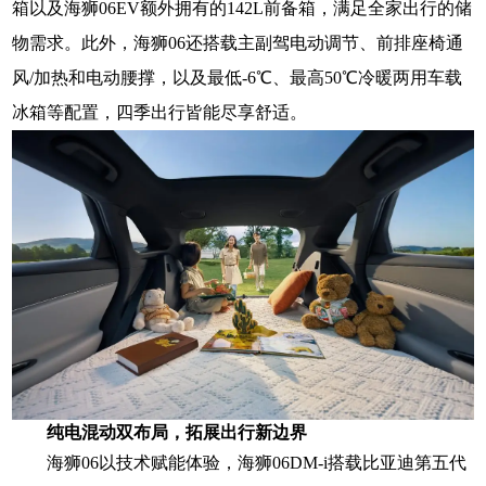
箱以及海狮06EV额外拥有的142L前备箱，满足全家出行的储
物需求。此外，海狮06还搭载主副驾电动调节、前排座椅通
风/加热和电动腰撑，以及最低-6℃、最高50℃冷暖两用车载
冰箱等配置，四季出行皆能尽享舒适。
纯电混动双布局，拓展出行新边界
海狮06以技术赋能体验，海狮06DM-i搭载比亚迪第五代