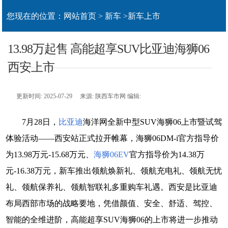
您现在的位置：
网站首页
>
新车
>
新车上市
13.98万起售 高能超享SUV比亚迪海狮06
西安上市
更新时间: 2025-07-29 来源: 陕西车市网 编辑:
7月28日，
比亚迪
海洋网全新中型SUV海狮06上市暨试驾
体验活动——西安站正式拉开帷幕，海狮06DM-i官方指导价
为13.98万元-15.68万元、
海狮06EV
官方指导价为14.38万
元-16.38万元，新车推出领航焕新礼、领航充电礼、领航无忧
礼、领航保养礼、领航智联礼多重购车礼遇。西安是比亚迪
布局西部市场的战略要地，凭借颜值、安全、舒适、驾控、
智能的全维进阶，高能超享SUV海狮06的上市将进一步推动