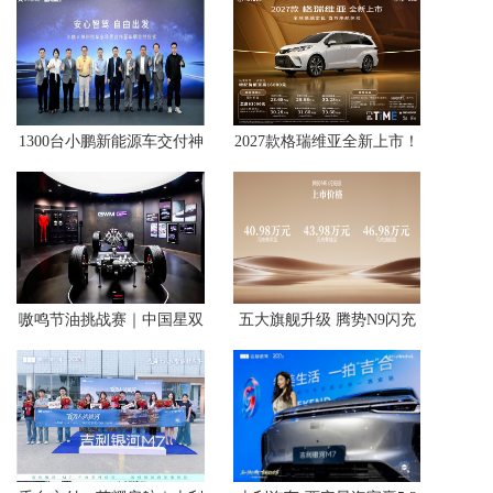
1300台小鹏新能源车交付神
2027款格瑞维亚全新上市！
州租车，智能出行体验驶入
23.68万解锁百万级移动座
暑期自驾场景
舱
嗷鸣节油挑战赛｜中国星双
五大旗舰升级 腾势N9闪充
旗舰抄底开抢
版上市 40.98万元起