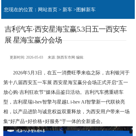
您现在的位置：
网站首页
>
新车
>
图解新车
吉利汽车·西安星海宝赢5.3日五一西安车
展 星海宝赢分会场
更新时间: 2026-05-03 来源: 陕西车市网 编辑:
2026年5月3日，在五一消费旺季来临之际，吉利银河于
第十八届西安五一车展 西安星海宝赢分会场正式开启“五一
放心购·吉利狂欢节”媒体品鉴日活动。吉利汽车携重磅车
型，吉利星瑞i-hev智擎与星越L i-hev AI智擎新一代联袂亮
相，以产品进阶与诚意权益双重释放，为西安用户带来一场
集“好产品+好价格+好服务”于一体的全新盛会。