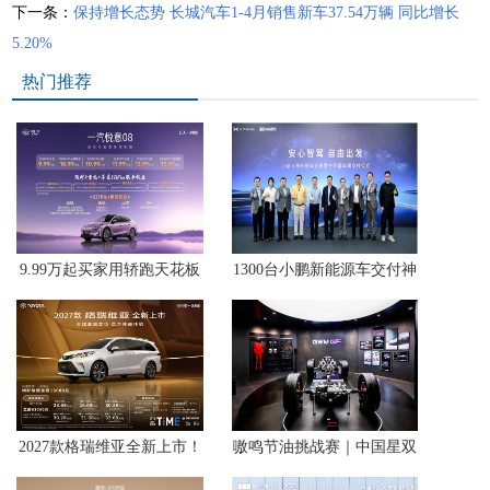
下一条：
保持增长态势 长城汽车1-4月销售新车37.54万辆 同比增长
5.20%
热门推荐
9.99万起买家用轿跑天花板
1300台小鹏新能源车交付神
中国一汽悦意08西北区上市
州租车，智能出行体验驶入
暑期自驾场景
2027款格瑞维亚全新上市！
嗷鸣节油挑战赛｜中国星双
23.68万解锁百万级移动座
旗舰抄底开抢