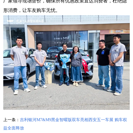
厂家领导现场督价，确保所有优惠政策直达消费者，杜绝隐
形消费，让车友购车无忧。
上一条：
吉利银河M7&M9黑金智曜版双车亮相西安五一车展 购车权
益全面释放